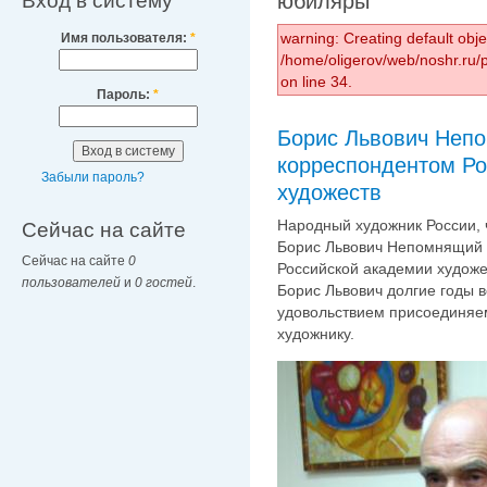
Вход в систему
юбиляры
warning: Creating default obj
Имя пользователя:
*
/home/oligerov/web/noshr.ru
on line 34.
Пароль:
*
Борис Львович Непо
корреспондентом Ро
Забыли пароль?
художеств
Народный художник России, 
Сейчас на сайте
Борис Львович Непомнящий 
Сейчас на сайте
0
Российской академии художе
пользователей
и
0 гостей
.
Борис Львович долгие годы 
удовольствием присоединяе
художнику.