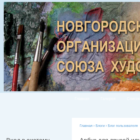
Главная
Галерея
Список
Главная
›
Блоги
›
Блог пользователя