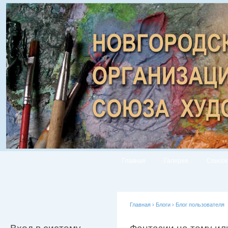
Главная
Галерея
Список
Главная
›
Блоги
›
Блог пользователя