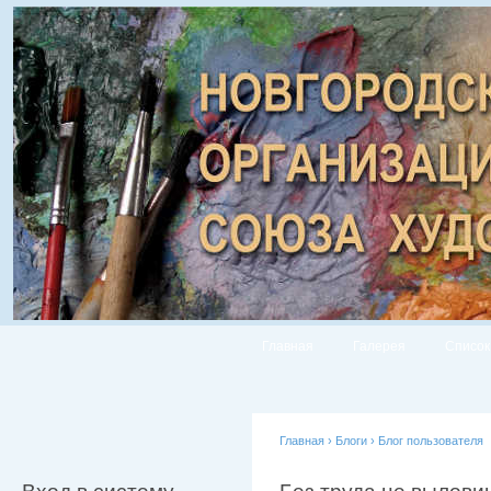
Главная
Галерея
Список
Главная
›
Блоги
›
Блог пользователя