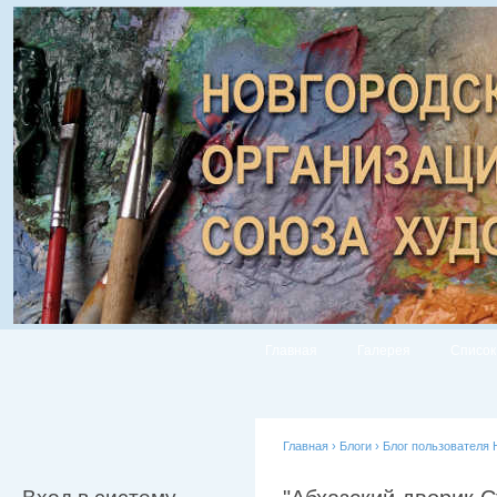
Главная
Галерея
Список
Главная
›
Блоги
›
Блог пользователя