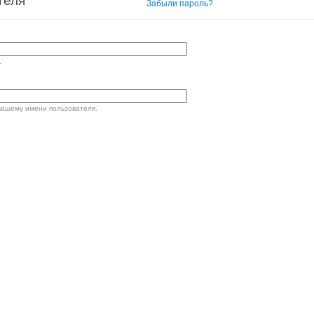
теля
Вход в систему
Забыли пароль?
.
вашему имени пользователя.