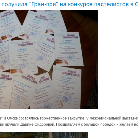
получила "Гран-при" на конкурсе пастелистов в 
е", в Омске состоялось торжественное закрытие IV межрегиональной выставк
ри вручили Дарине Сидоровой. Поздравляем с большой победой и желаем нов