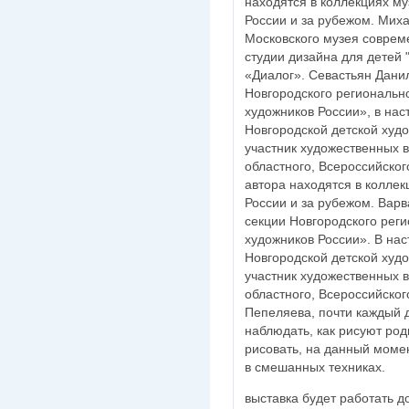
находятся в коллекциях му
России и за рубежом. Мих
Московского музея соврем
студии дизайна для детей 
«Диалог». Севастьян Дани
Новгородского региональ
художников России», в на
Новгородской детской худ
участник художественных в
областного, Всероссийско
автора находятся в коллек
России и за рубежом. Вар
секции Новгородского рег
художников России». В на
Новгородской детской худ
участник художественных в
областного, Всероссийско
Пепеляева, почти каждый д
наблюдать, как рисуют род
рисовать, на данный моме
в смешанных техниках.
выставка будет работать д