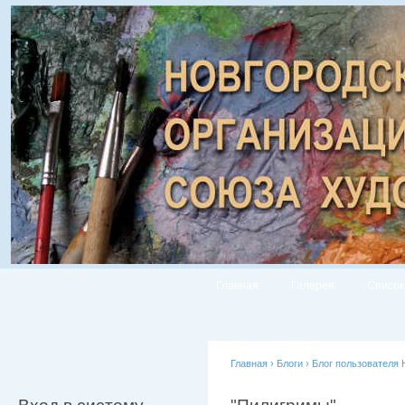
Главная
Галерея
Список
Главная
›
Блоги
›
Блог пользователя