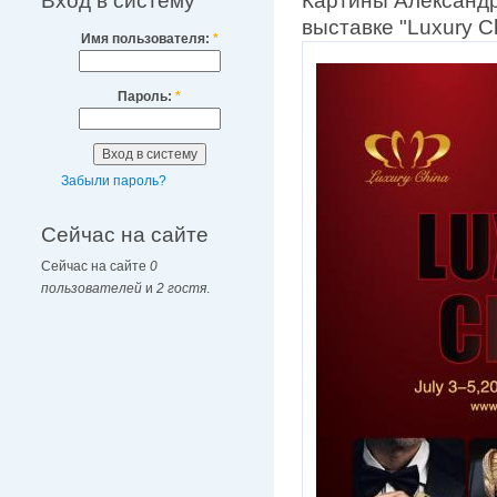
Вход в систему
Картины Александ
выставке "Luxury C
Имя пользователя:
*
Пароль:
*
Забыли пароль?
Сейчас на сайте
Сейчас на сайте
0
пользователей
и
2 гостя
.