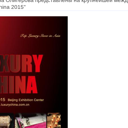
ра Олигерова представлены на крупнейшей меж
hina 2015"