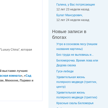
Галина, у Вас потрясающие
12 лет 23 недели назад
Булат Мансурович,
12 лет 24 недели назад
Новые записи в
блогах
Утро в сосновом лесу (пишем
название картины)
Luxury China", которая
Без труда не выловишь и...
Беломорочка. Время лова или
Дедова сказка
ой выставке лучших
Гуси-лебеди
асная комната
», «
Сад
Удивительная жизнь
кве, Мюнхене, Париже и
полярного медведя (триптих,
центр)
Удивительная жизнь
полярного медведя (триптих)
Красные скалы Беломорья