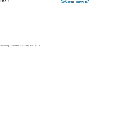
теля
Вход в систему
Забыли пароль?
.
вашему имени пользователя.