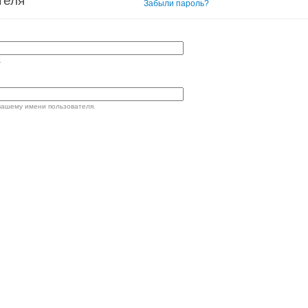
теля
Вход в систему
Забыли пароль?
.
вашему имени пользователя.