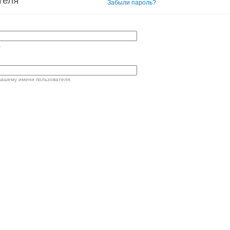
теля
Вход в систему
Забыли пароль?
.
вашему имени пользователя.