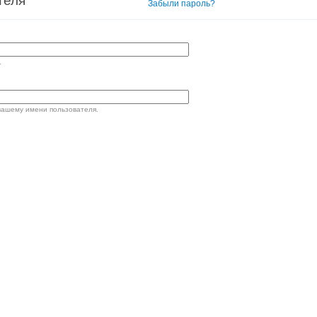
теля
Вход в систему
Забыли пароль?
.
вашему имени пользователя.