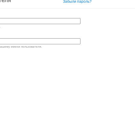
теля
Вход в систему
Забыли пароль?
.
вашему имени пользователя.