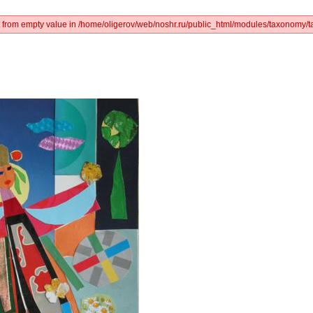
ct from empty value in /home/oligerov/web/noshr.ru/public_html/modules/taxonomy/t