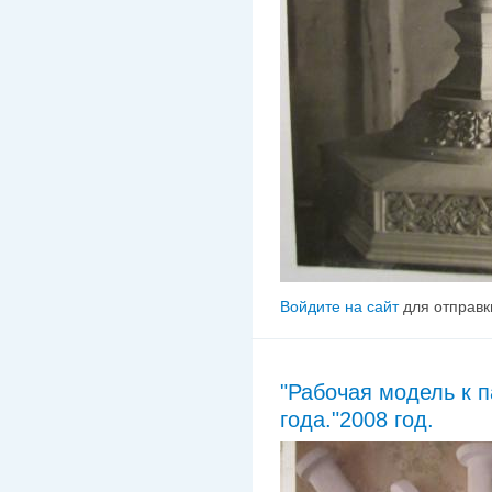
Войдите на сайт
для отправк
"Рабочая модель к 
года."2008 год.