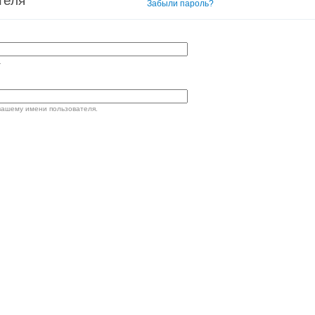
теля
Вход в систему
Забыли пароль?
.
вашему имени пользователя.