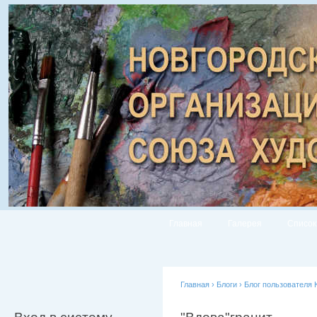
Главная
Галерея
Список
Главная
›
Блоги
›
Блог пользователя