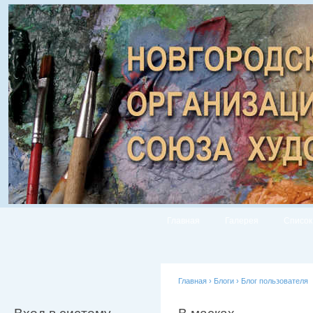
Главная
Галерея
Список
Главная
›
Блоги
›
Блог пользователя