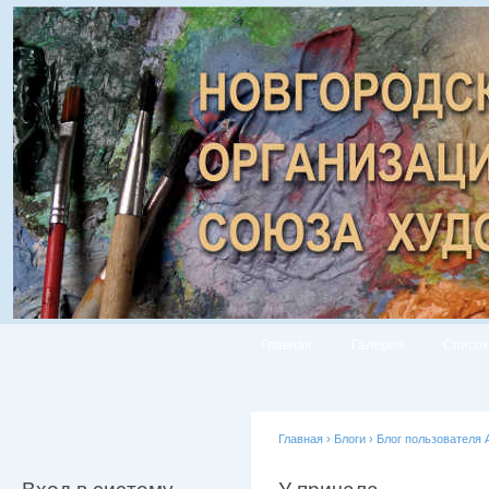
Главная
Галерея
Список
Главная
›
Блоги
›
Блог пользователя 