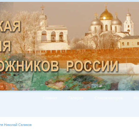
Главная
Галерея
Список авторов
Но
ля Николай Селиков