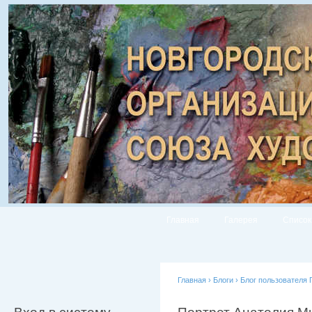
Главная
Галерея
Список
Главная
›
Блоги
›
Блог пользователя 