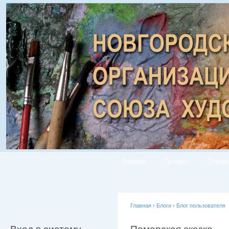
Главная
Галерея
Список
Главная
›
Блоги
›
Блог пользователя