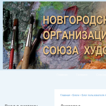
Главная
Галерея
Список
Главная
›
Блоги
›
Блог пользователя 