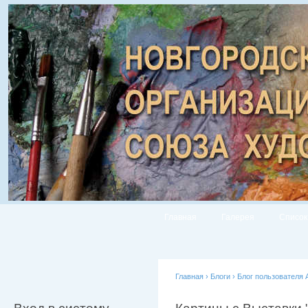
Главная
Галерея
Список
Главная
›
Блоги
›
Блог пользователя