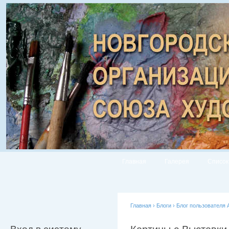
Главная
Галерея
Список
Главная
›
Блоги
›
Блог пользователя