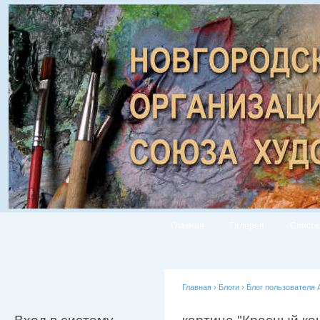
Главная
Галерея
Список
Главная
›
Блоги
›
Блог пользователя 