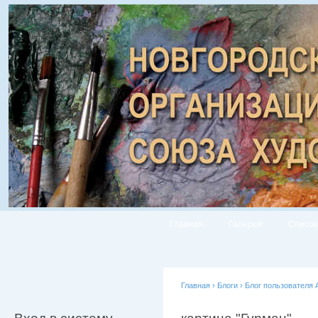
Главная
Галерея
Список
Главная
›
Блоги
›
Блог пользователя 