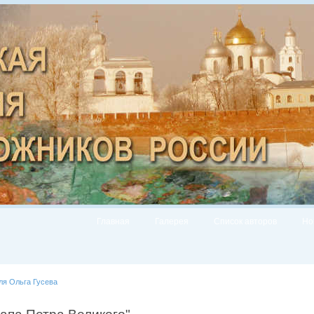
Главная
Галерея
Список авторов
Но
ля Ольга Гусева