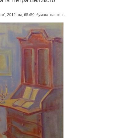
рапа Петра Великого"
м", 2012 год, 65х50, бумага, пастель