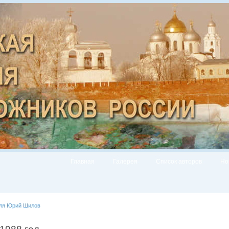
Главная
Галерея
Список авторов
Но
еля Юрий Шилов