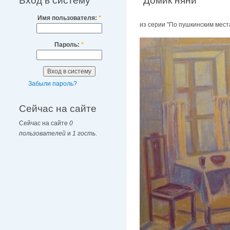
Вход в систему
"Домик няни"
Имя пользователя:
*
из серии "По пушкинским места
Пароль:
*
Забыли пароль?
Сейчас на сайте
Сейчас на сайте
0
пользователей
и
1 гость
.