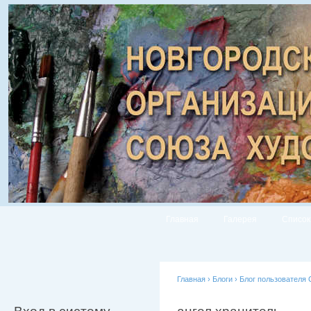
Главная
Галерея
Список
Главная
›
Блоги
›
Блог пользователя 