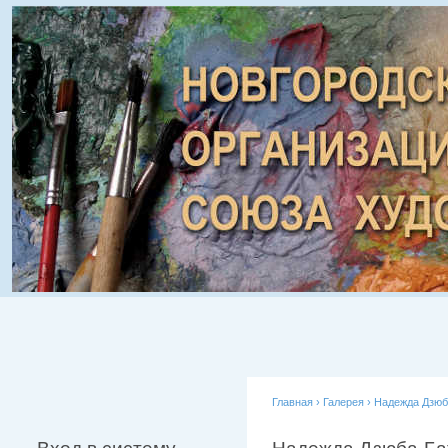
Главная
›
Галерея
›
Надежда Дзюб