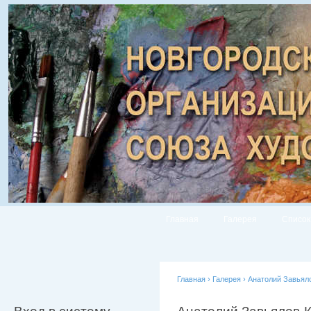
Главная
Галерея
Список
Главная
›
Галерея
›
Анатолий Завьял