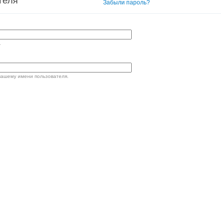
теля
Вход в систему
Забыли пароль?
.
вашему имени пользователя.