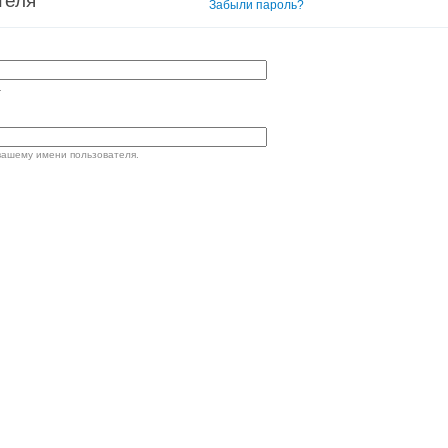
теля
Вход в систему
Забыли пароль?
.
вашему имени пользователя.