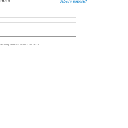
теля
Вход в систему
Забыли пароль?
.
вашему имени пользователя.