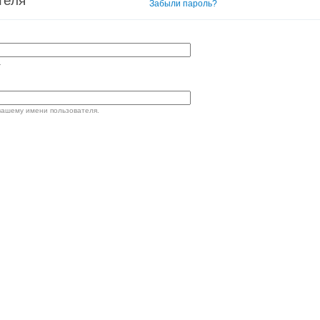
теля
Вход в систему
Забыли пароль?
.
вашему имени пользователя.